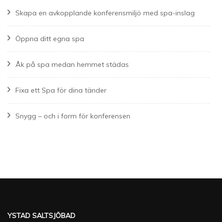
Skapa en avkopplande konferensmiljö med spa-inslag
Öppna ditt egna spa
Åk på spa medan hemmet städas
Fixa ett Spa för dina tänder
Snygg – och i form för konferensen
YSTAD SALTSJÖBAD