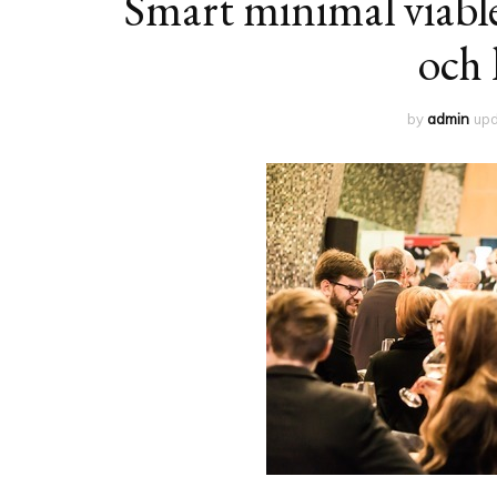
Smart minimal viable 
och 
by
admin
up