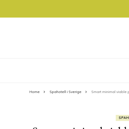
Allt som spa och konferenser
agebo.se
Home
Spahotell i Sverige
Smart minimal viable p
SPAH