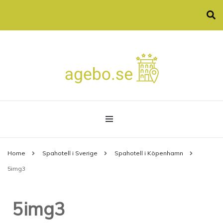
Allt som spa och konferenser
agebo.se
Home
Spahotell i Sverige
Spahotell i Köpenhamn
5img3
5img3